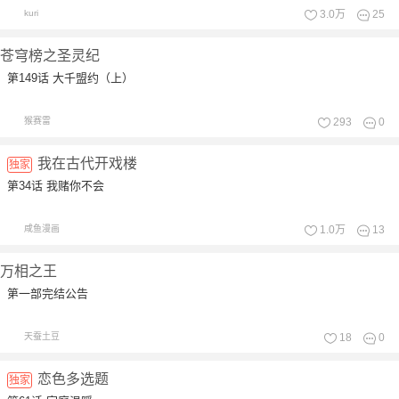
kuri
3.0万
25
苍穹榜之圣灵纪
第149话 大千盟约（上）
猴赛雷
293
0
我在古代开戏楼
独家
第34话 我赌你不会
咸鱼漫画
1.0万
13
万相之王
第一部完结公告
天蚕土豆
18
0
恋色多选题
独家