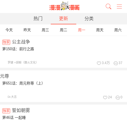
热门
更新
分类
今天
昨天
周三
周二
周一
周天
周六
公主战争
独家
第150话：前行之路
罗婕 ×胡鲸（籍火文化）
3.4万
37
元尊
第651话：周元称尊（上）
Dr.大吉
24
0
誓如朝雾
独家
第46话 一起睡