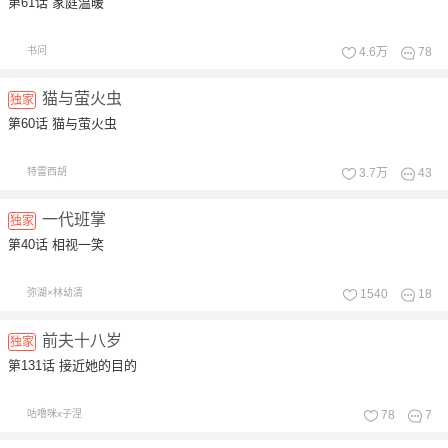
第61话 家庭温暖
书问
4.6万
78
猫与萤火虫
独家
第60话 猫与萤火虫
特雷西胡
3.7万
43
一代班掌
独家
第40话 相视一笑
弥湖×林幼清
1540
18
前夫十八岁
独家
第131话 接近她的目的
咕噜咪x子涅
78
7