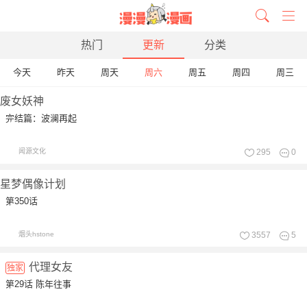
热门
更新
分类
今天
昨天
周天
周六
周五
周四
周三
废女妖神
完结篇：波澜再起
闻源文化
295
0
星梦偶像计划
第350话
烟头hstone
3557
5
代理女友
独家
第29话 陈年往事