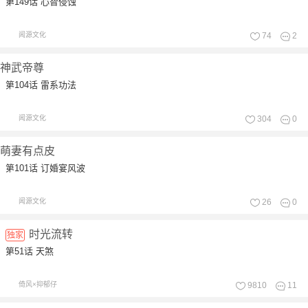
第149话 心智侵蚀
闻源文化
74
2
神武帝尊
第104话 雷系功法
闻源文化
304
0
萌妻有点皮
第101话 订婚宴风波
闻源文化
26
0
时光流转
独家
第51话 天煞
倚风×抑郁仔
9810
11