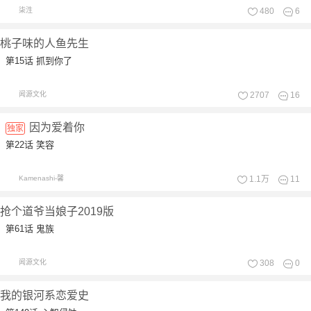
柒泩
480
6
桃子味的人鱼先生
第15话 抓到你了
闻源文化
2707
16
因为爱着你
独家
第22话 笑容
Kamenashi-馨
1.1万
11
抢个道爷当娘子2019版
第61话 鬼族
闻源文化
308
0
我的银河系恋爱史