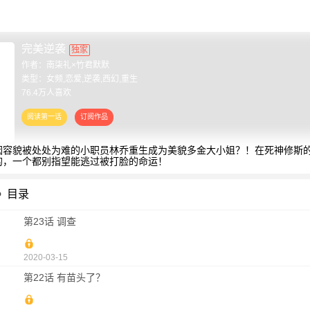
完美逆袭
独家
作者：
南柒礼×竹君默默
类型：女频,恋爱,逆袭,西幻,重生
76.4万人喜欢
因容貌被处处为难的小职员林乔重生成为美貌多金大小姐？！在死神修斯
的，一个都别指望能逃过被打脸的命运！
》目录
第23话 调查
2020-03-15
第22话 有苗头了？