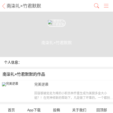
南柒礼×竹君默默
南柒礼×竹君默默
个人信息：
南柒礼×竹君默默的作品
完美逆袭
因容貌被处处为难的小职员林乔重生成为美貌多金大小
姐？！在死神修斯的帮助下，凡是做了坏事的，一个都别指
望能逃过被打脸的命运！
首页
App下载
投稿
关于我们
回顶部