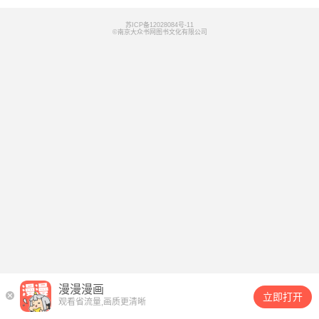
苏ICP备12028084号-11
©南京大众书网图书文化有限公司
漫漫漫画
立即打开
观看省流量,画质更清晰