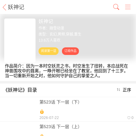
妖神记
妖神记
作者：
踏雪动漫
类型：玄幻,男频,穿越,重生
13.6万人喜欢
作品简介：因为一本时空妖灵之书，时空发生了扭转，本应战死在
神兽围攻中的聂离，一睁开眼已经坐在了教室，他回到了十三岁。
当一切重新开始之时，他如何守护自己的挚爱之人。
《妖神记》目录
正序
第523话 下一层（下）
2026-07-22
0
第523话 下一层（上）