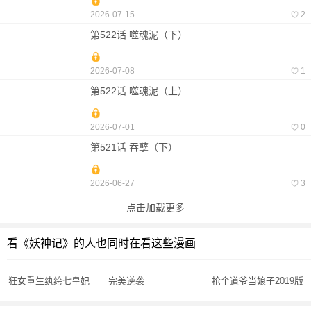
2026-07-15
2
第522话 噬魂泥（下）
2026-07-08
1
第522话 噬魂泥（上）
2026-07-01
0
第521话 吞孽（下）
2026-06-27
3
点击加载更多
看《妖神记》的人也同时在看这些漫画
狂女重生纨绔七皇妃
完美逆袭
抢个道爷当娘子2019版