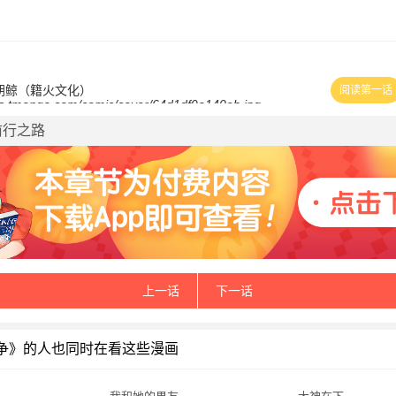
×胡鲸（籍火文化）
阅读第一话
前行之路
上一话
下一话
争》的人也同时在看这些漫画