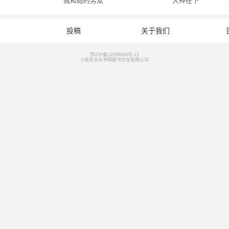
我和她的男友
大神在下
投稿
关于我们
苏ICP备12028084号-11
©南京大众书网图书文化有限公司