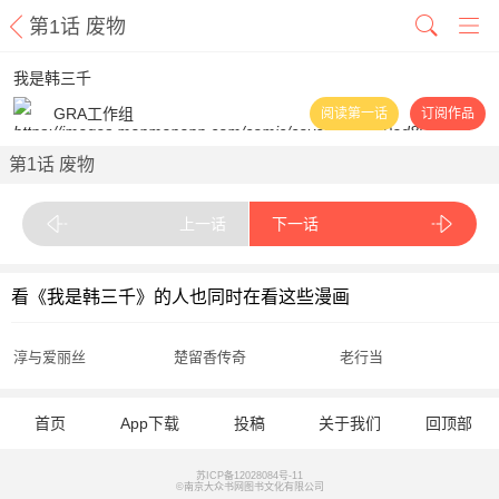
第1话 废物
我是韩三千
GRA工作组
阅读第一话
订阅作品
第1话 废物
上一话
下一话
看《我是韩三千》的人也同时在看这些漫画
淳与爱丽丝
楚留香传奇
老行当
首页
App下载
投稿
关于我们
回顶部
苏ICP备12028084号-11
©南京大众书网图书文化有限公司