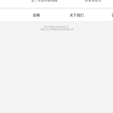
这个化妆师是锦鲤
妖孽双修么
投稿
关于我们
苏ICP备12028084号-11
©南京大众书网图书文化有限公司