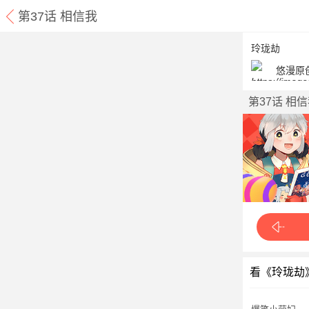
第37话 相信我
玲珑劫
悠漫原
第37话 相
看《玲珑劫