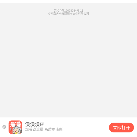
苏ICP备12028084号-11
©南京大众书网图书文化有限公司
漫漫漫画
立即打开
观看省流量,画质更清晰