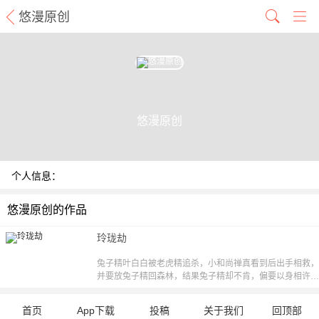
悠漫原创
悠漫原创
个人信息：
悠漫原创的作品
玲珑劫
兔子精叶白白被老虎精追杀，小和尚禅真看到后出手相救，
并要放兔子精回森林，结果兔子精却不肯，偏要以身相许！
但这端方严肃的和尚一心向佛、不肯接受。执着的小兔妖叶
白白最终能否萌化和尚禅真的心？【漫漫漫画独家，逢周四
首页
App下载
投稿
关于我们
回顶部
更新。责编：吖西】