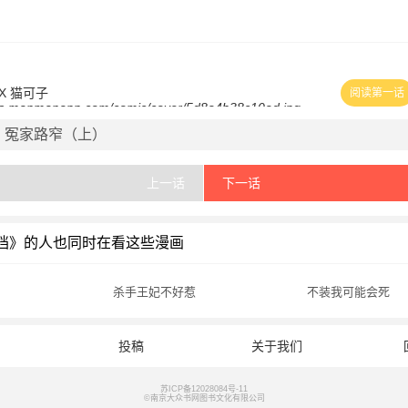
X 猫可子
阅读第一话
！冤家路窄（上）
上一话
下一话
档》的人也同时在看这些漫画
杀手王妃不好惹
不装我可能会死
投稿
关于我们
苏ICP备12028084号-11
©南京大众书网图书文化有限公司