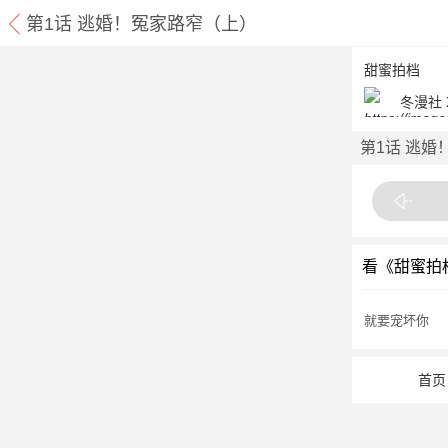
第1话 逃婚！冤家路窄（上）
甜蜜拍档
冬漫社 
第1话 逃婚
看《甜蜜拍
就要宠坏你
首页