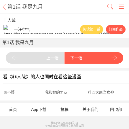
第1话 我是九月
非人哉
一汪空气
阅读第一话
订阅作品
第1话 我是九月
上一话
下一话
看《非人哉》的人也同时在看这些漫画
两不疑
我和她的男友
胖回大唐当女神
首页
App下载
投稿
关于我们
回顶部
苏ICP备12028084号-11
©南京大众书网图书文化有限公司