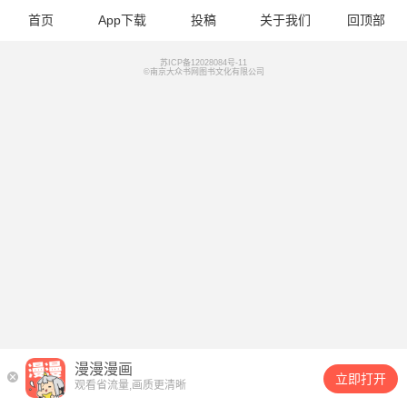
首页
App下载
投稿
关于我们
回顶部
苏ICP备12028084号-11
©南京大众书网图书文化有限公司
漫漫漫画
立即打开
观看省流量,画质更清晰