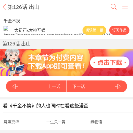
第126话 出山
千金不换
太初石x大神互娱
阅读第一话
订阅作品
第126话 出山
上一话
下一话
看《千金不换》的人也同时在看这些漫画
月照京华
一生只一舞
绿物语