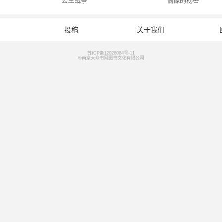
公主战争
偶像的秘密
投稿
关于我们
苏ICP备12028084号-11
©南京大众书网图书文化有限公司