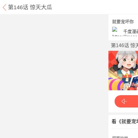
第146话 惊天大瓜
就要宠坏你
千度漫
第146话 
看《就要宠