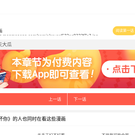
画
阅读第一话
惊天大瓜
上一话
下一话
坏你》的人也同时在看这些漫画