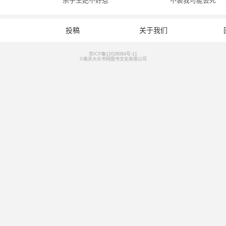
杀手王妃不好惹
不装我可能会死
投稿
关于我们
苏ICP备12028084号-11
©南京大众书网图书文化有限公司