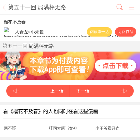
第五十一回 局满枰无路
榴花不及春
大青龙×小朱雀
阅读第一话
订阅作品
第五十一回 局满枰无路
上一话
下一话
看《榴花不及春》的人也同时在看这些漫画
两不疑
胖回大唐当女神
小王爷看开点