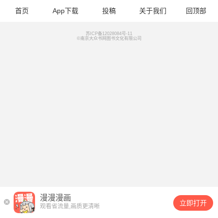
首页
App下载
投稿
关于我们
回顶部
苏ICP备12028084号-11
©南京大众书网图书文化有限公司
漫漫漫画
立即打开
观看省流量,画质更清晰