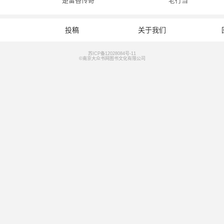
楚留香传奇
老行当
投稿
关于我们
苏ICP备12028084号-11
©南京大众书网图书文化有限公司