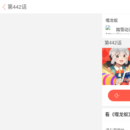
第442话
噬龙蚁
踏雪动
第442话
看《噬龙蚁