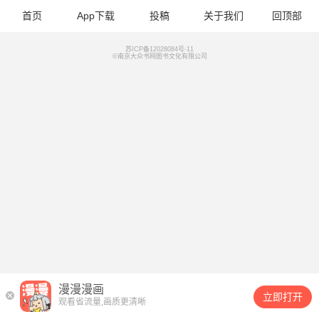
首页
App下载
投稿
关于我们
回顶部
苏ICP备12028084号-11
©南京大众书网图书文化有限公司
漫漫漫画
立即打开
观看省流量,画质更清晰