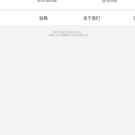
欧米茄档案
混沌日报
投稿
关于我们
苏ICP备12028084号-11
©南京大众书网图书文化有限公司