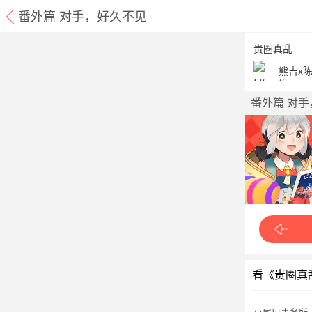
番外篇 对手，好久不见
贵圈真乱
熊吉x
番外篇 对
看《贵圈真