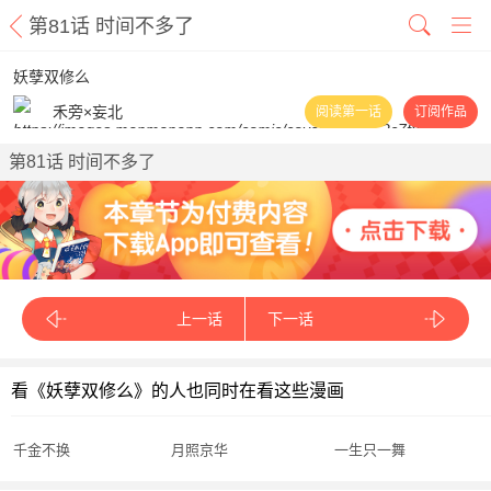
第81话 时间不多了
妖孽双修么
禾旁×妄北
阅读第一话
订阅作品
第81话 时间不多了
上一话
下一话
看《妖孽双修么》的人也同时在看这些漫画
千金不换
月照京华
一生只一舞