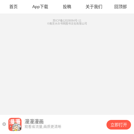
首页
App下载
投稿
关于我们
回顶部
苏ICP备12028084号-11
©南京大众书网图书文化有限公司
漫漫漫画
立即打开
观看省流量,画质更清晰