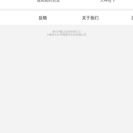
我和她的男友
大神在下
投稿
关于我们
苏ICP备12028084号-11
©南京大众书网图书文化有限公司