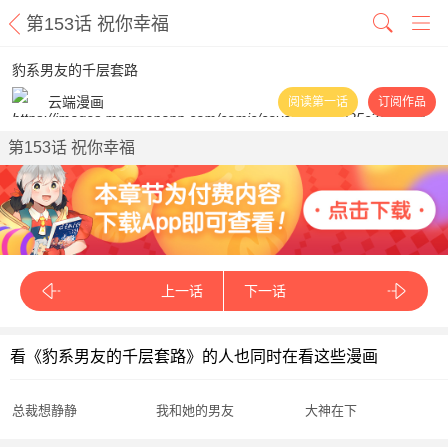
第153话 祝你幸福
豹系男友的千层套路
云端漫画
阅读第一话
订阅作品
第153话 祝你幸福
上一话
下一话
看《豹系男友的千层套路》的人也同时在看这些漫画
总裁想静静
我和她的男友
大神在下