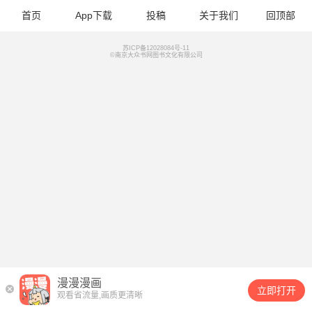
首页
App下载
投稿
关于我们
回顶部
苏ICP备12028084号-11
©南京大众书网图书文化有限公司
漫漫漫画
立即打开
观看省流量,画质更清晰