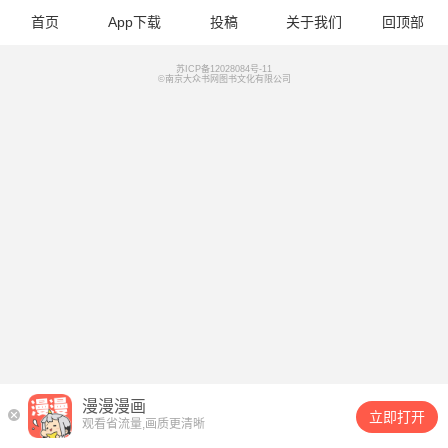
首页
App下载
投稿
关于我们
回顶部
苏ICP备12028084号-11
©南京大众书网图书文化有限公司
漫漫漫画
立即打开
观看省流量,画质更清晰