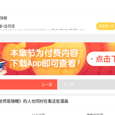
锦鲤
漫×徒然莲
阅读第一话
上一话
下一话
妆师是锦鲤》的人也同时在看这些漫画