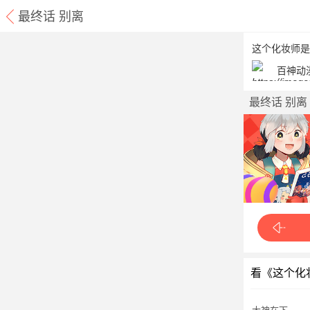
最终话 别离
这个化妆师是
百神动
最终话 别离
看《这个化