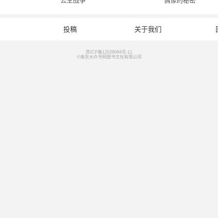
公主战争
偶像的秘密
投稿
关于我们
苏ICP备12028084号-11
©南京大众书网图书文化有限公司