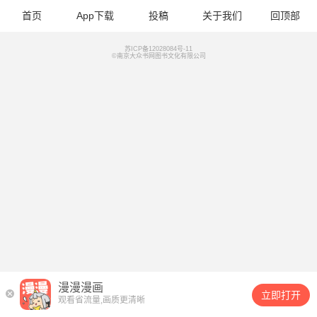
首页
App下载
投稿
关于我们
回顶部
苏ICP备12028084号-11
©南京大众书网图书文化有限公司
漫漫漫画
立即打开
观看省流量,画质更清晰