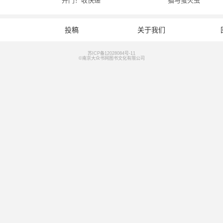
开门！收快递
猫与萤火虫
投稿
关于我们
苏ICP备12028084号-11
©南京大众书网图书文化有限公司