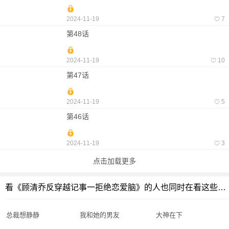
2024-11-19
7
第48话
2024-11-19
10
第47话
2024-11-19
5
第46话
2024-11-19
3
点击加载更多
看《顾清乔反穿越记事一拒绝恋爱脑》的人也同时在看这些漫
画
总裁想静静
我和她的男友
大神在下