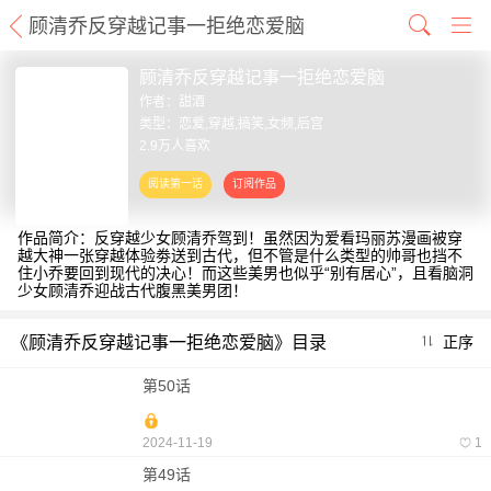
顾清乔反穿越记事一拒绝恋爱脑
顾清乔反穿越记事一拒绝恋爱脑
作者：
甜酒
类型：恋爱,穿越,搞笑,女频,后宫
2.9万人喜欢
作品简介：反穿越少女顾清乔驾到！虽然因为爱看玛丽苏漫画被穿
越大神一张穿越体验劵送到古代，但不管是什么类型的帅哥也挡不
住小乔要回到现代的决心！而这些美男也似乎“别有居心”，且看脑洞
少女顾清乔迎战古代腹黑美男团！
《顾清乔反穿越记事一拒绝恋爱脑》目录
正序
第50话
2024-11-19
1
第49话