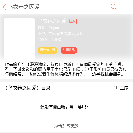
乌衣巷之囚爱
乌衣巷之囚爱
独家
作者：
Royan
类型：古风,兄弟情,虐恋,女频
109.9万人喜欢
作品简介：【漫漫独家，每周日更新】西景国最受宠的王爷千傅，
看上了派来谈和的蒙古皇子孛尔只斤·由贵，迫于形势由贵只得答应
与他结亲，一边忍受着千傅极端的追求行为，一边寻找机会翻身。
《乌衣巷之囚爱》目录
正序
还没有漫画哦，等一等吧～
点击加载更多