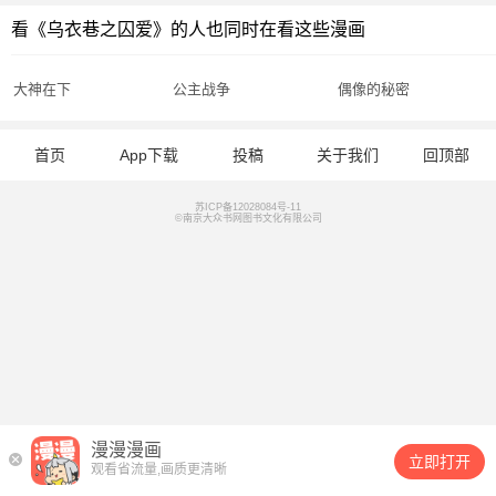
看《乌衣巷之囚爱》的人也同时在看这些漫画
大神在下
公主战争
偶像的秘密
首页
App下载
投稿
关于我们
回顶部
苏ICP备12028084号-11
©南京大众书网图书文化有限公司
漫漫漫画
立即打开
观看省流量,画质更清晰