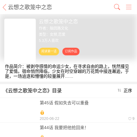
云想之歌笼中之恋
云想之歌笼中之恋
作者：
脑回路文化
类型：女频,恋爱
5.3万人喜欢
作品简介：被剥夺感情的命运少女，在寻求自由的路上，恍然撞见
了爱情。宿命悄然降临，少女在时空穿越的万花筒中接连邂逅，于
是，一场追逐和懵懂的较量展开……
《云想之歌笼中之恋》目录
正序
第45话 假如失去可以重叠
2020-06-22
9
第44话 我要把他抢回来！