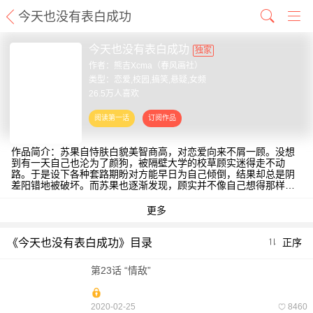
今天也没有表白成功
今天也没有表白成功
独家
作者：
熊吉Xcma（春风画社）
类型：恋爱,校园,搞笑,悬疑,女频
26.5万人喜欢
作品简介：苏果自恃肤白貌美智商高，对恋爱向来不屑一顾。没想
到有一天自己也沦为了颜狗，被隔壁大学的校草顾实迷得走不动
路。于是设下各种套路期盼对方能早日为自己倾倒，结果却总是阴
差阳错地被破坏。而苏果也逐渐发现，顾实并不像自己想得那样傻
白甜。于是，一场因为拉不下脸表白于是拼命设计对方的恋爱拉锯
战就此展开！
《今天也没有表白成功》目录
正序
第23话 “情敌”
2020-02-25
8460