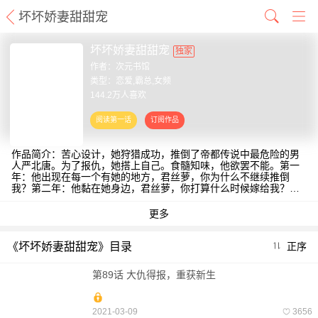
坏坏娇妻甜甜宠
坏坏娇妻甜甜宠
独家
作者：
次元书馆
类型：恋爱,霸总,女频
144.2万人喜欢
作品简介：苦心设计，她狩猎成功，推倒了帝都传说中最危险的男
人严北唐。为了报仇，她搭上自己。食髓知味，他欲罢不能。第一
年：他出现在每一个有她的地方，君丝萝，你为什么不继续推倒
我？第二年：他黏在她身边，君丝萝，你打算什么时候嫁给我？第
三年：他跪在她面前，君丝萝，你嫁我，我帮你虐渣！……......“严
北唐，你真是够了！”
《坏坏娇妻甜甜宠》目录
正序
第89话 大仇得报，重获新生
2021-03-09
3656