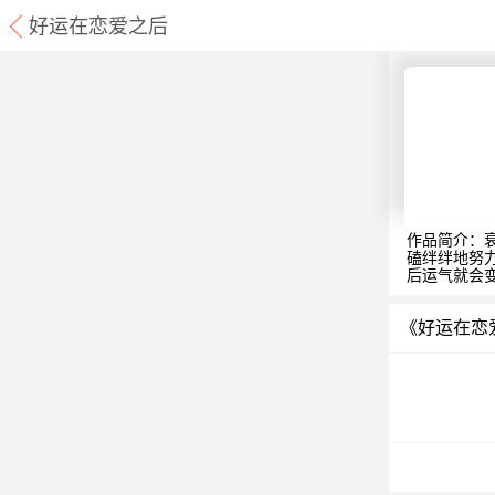
好运在恋爱之后
作品简介：
磕绊绊地努
后运气就会
《好运在恋