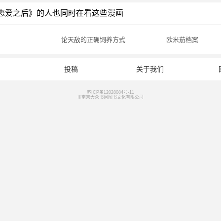
恋爱之后》的人也同时在看这些漫画
论天敌的正确饲养方式
欧米茄档案
投稿
关于我们
苏ICP备12028084号-11
©南京大众书网图书文化有限公司