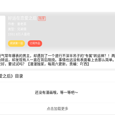
好运在恋爱之后
独家
作者：
姜老茶
类型：兄弟情
1551.8万人喜欢
衰气常年爆表的男主，却遇到了一个道行不深半吊子的“专属”转运神？！
力转运，却发现有人一直在背后阻挠。事情也远没有表面看上去那么简单
变好，要试试吗？【漫漫独家，每周六更新，责编：吖西】
爱之后》目录
还没有漫画哦，等一等吧～
点击加载更多