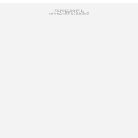
苏ICP备12028084号-11
©南京大众书网图书文化有限公司