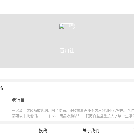
百川社
品
老行当
有这么一家废品收购站，除了废品，还收藏着许多不为人熟知的老物件。回收
都可以来找他们。 ——什么！废品收购站？！ 我苏白堂堂重点大学毕业生怎
作！ ——月入百万包吃包住老板很帅。 ——好的老板，真香老板。【责编：小
投稿
关于我们