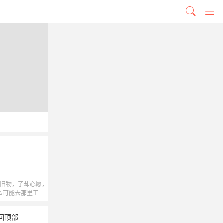
旧物，了却心愿，
么可能去那里工
凡、Echo】
回顶部