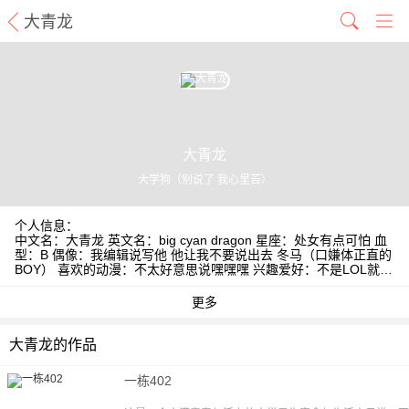
大青龙
大青龙
大学狗（别说了 我心里苦）
个人信息：
中文名：大青龙 英文名：big cyan dragon 星座：处女有点可怕 血
型：B 偶像：我编辑说写他 他让我不要说出去 冬马（口嫌体正直的
BOY） 喜欢的动漫：不太好意思说嘿嘿嘿 兴趣爱好：不是LOL就对
了 新浪微博：微博地址 @神奇大青龙
大青龙的作品
一栋402