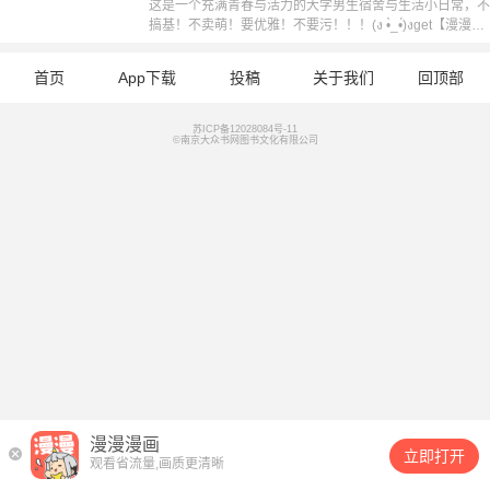
这是一个充满青春与活力的大学男生宿舍与生活小日常，不
搞基！不卖萌！要优雅！不要污！！！(ง •̀_•́)งget【漫漫独
家，每周五更新，责编：CC】
首页
App下载
投稿
关于我们
回顶部
苏ICP备12028084号-11
©南京大众书网图书文化有限公司
漫漫漫画
立即打开
观看省流量,画质更清晰